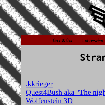
Dies & Das
Laborratte
Stra
.kkrieger
Quest4Bush aka "The nigh
Wolfenstein 3D